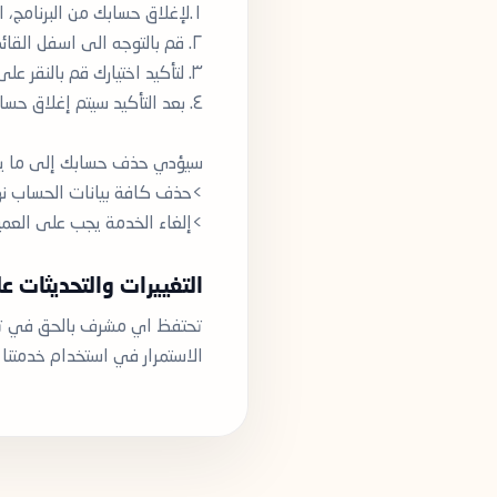
١.لإغلاق حسابك من البرنامج، انقر على خيار "الإعدادات" في أسفل الشاشة.
٢. قم بالتوجه الى اسفل القائمة وانقر على "حذف الحساب".
٣. لتأكيد اختيارك قم بالنقر على "حذف الحساب" أسفل الشاشة.
٤. بعد التأكيد سيتم إغلاق حسابك بشكل نهائي و تسجيل خروج حسابك من البرنامج.
سيؤدي حذف حسابك إلى ما ي
>حذف كافة بيانات الحساب نهائ
>إلغاء الخدمة يجب على العميل
التغييرات والتحديثات 
تحتفظ اي مشرف بالحق في تعدي
الاستمرار في استخدام خدمتنا ،