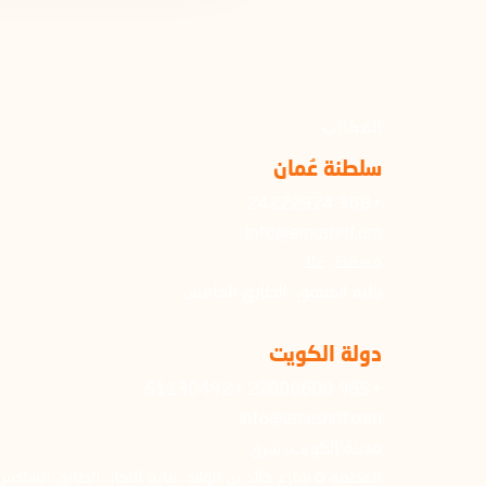
المكاتب
سلطنة عُمان
+968 24222924
info@emushrif.om
مسقط، غلا
بناية المعمور، الطابق الخامس
دولة الكويت
+965 22006600 / 51130492
info@emushrif.com
مدينة الكويت، شرق
القطعة ٥ شارع خالد بن الوليد، بناية التجار، الطابق السادس